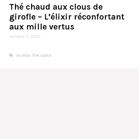
Thé chaud aux clous de
girofle – L’élixir réconfortant
aux mille vertus
octobre 7, 2025
Étiquettes
recette
,
thé santé