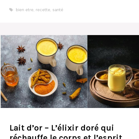
Étiquettes
bien etre
,
recette
,
santé
Lait d’or – L’élixir doré qui
réchauffe le corps et l’esprit