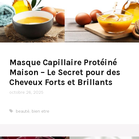
Masque Capillaire Protéiné
Maison – Le Secret pour des
Cheveux Forts et Brillants
octobre 26, 2025
Étiquettes
beauté
,
bien etre