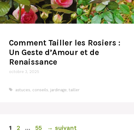
Comment Tailler les Rosiers :
Un Geste d’Amour et de
Renaissance
octobre 3, 2025
Étiquettes
astuces
,
conseils
,
jardinage
,
tailler
Page
Page
Page
1
2
…
55
→
suivant