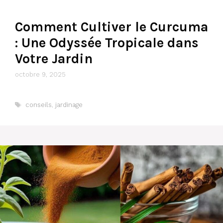
Comment Cultiver le Curcuma
: Une Odyssée Tropicale dans
Votre Jardin
octobre 9, 2025
Étiquettes
conseils
,
jardinage