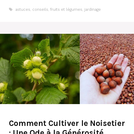
Étiquettes
astuces
,
conseils
,
fruits et légumes
,
jardinage
Comment Cultiver le Noisetier
: Une Ode à la Générosité