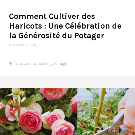
Comment Cultiver des
Haricots : Une Célébration de
la Générosité du Potager
octobre 4, 2025
Étiquettes
astuces
,
conseils
,
jardinage