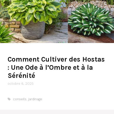
Comment Cultiver des Hostas
: Une Ode à l’Ombre et à la
Sérénité
octobre 6, 2025
Étiquettes
conseils
,
jardinage