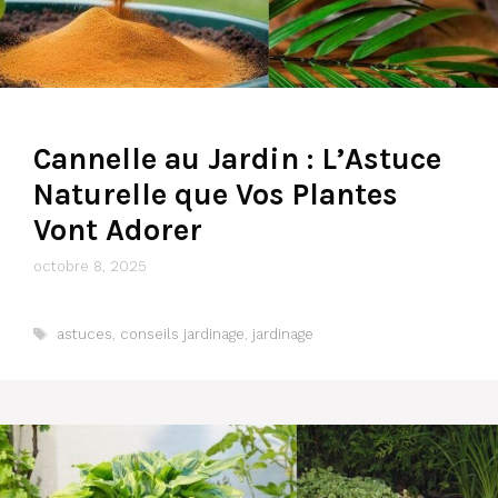
Cannelle au Jardin : L’Astuce
Naturelle que Vos Plantes
Vont Adorer
octobre 8, 2025
Étiquettes
astuces
,
conseils jardinage
,
jardinage