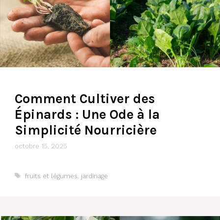
Comment Cultiver des
Épinards : Une Ode à la
Simplicité Nourricière
octobre 15, 2025
Étiquettes
fruits et légumes
,
jardinage