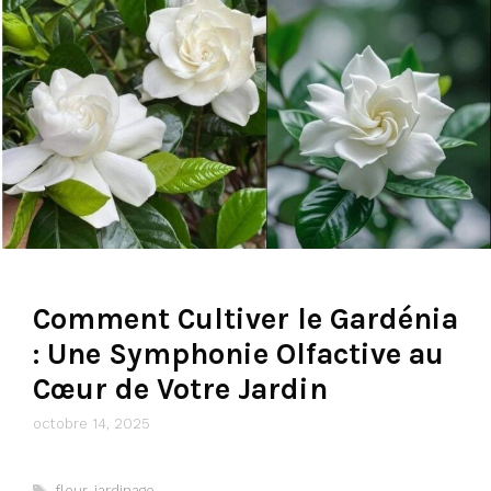
Comment Cultiver le Gardénia
: Une Symphonie Olfactive au
Cœur de Votre Jardin
octobre 14, 2025
Étiquettes
fleur
,
jardinage