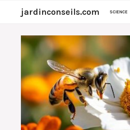
Aller
jardinconseils.com
au
SCIENCE
contenu