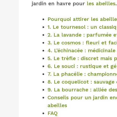
jardin en havre pour
les abeilles
.
Pourquoi attirer les abeill
1. Le tournesol : un classi
2. La lavande : parfumée e
3. Le cosmos : fleuri et fac
4. L’échinacée : médicinale 
5. Le trèfle : discret mais 
6. Le souci : rustique et g
7. La phacélie : championn
8. Le coquelicot : sauvage
9. La bourrache : alliée de
Conseils pour un jardin en
abeilles
FAQ