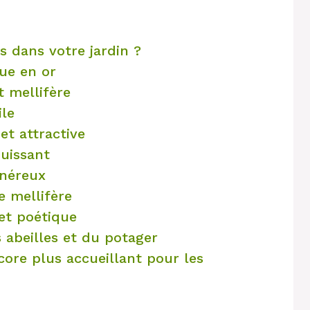
es dans votre jardin ?
que en or
t mellifère
ile
et attractive
puissant
énéreux
e mellifère
 et poétique
s abeilles et du potager
core plus accueillant pour les