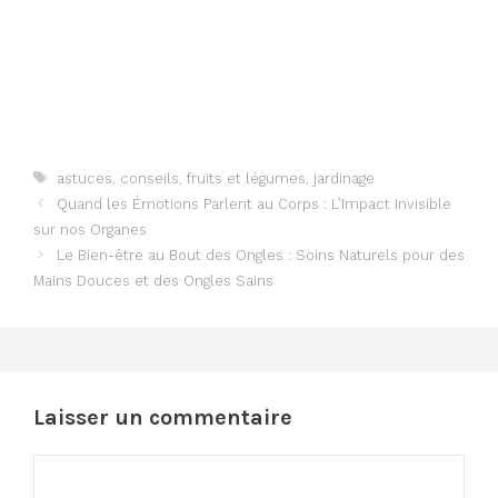
Étiquettes
astuces
,
conseils
,
fruits et légumes
,
jardinage
Quand les Émotions Parlent au Corps : L’Impact Invisible
sur nos Organes
Le Bien-être au Bout des Ongles : Soins Naturels pour des
Mains Douces et des Ongles Sains
Laisser un commentaire
Commentaire