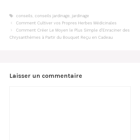
Étiquettes
conseils
,
conseils jardinage
,
jardinage
Comment Cultiver vos Propres Herbes Médicinales
Comment Créer Le Moyen le Plus Simple d’Enraciner des
Chrysanthèmes à Partir du Bouquet Reçu en Cadeau
Laisser un commentaire
Commentaire