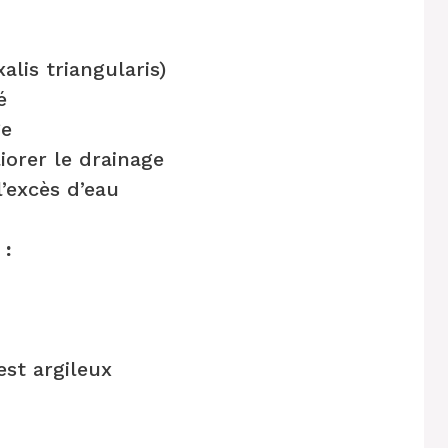
alis triangularis)
é
ge
iorer le drainage
’excès d’eau
 :
est argileux