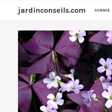
Aller
jardinconseils.com
au
SCIENCE
contenu