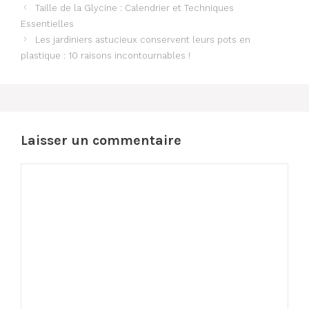
Taille de la Glycine : Calendrier et Techniques
Essentielles
Les jardiniers astucieux conservent leurs pots en
plastique : 10 raisons incontournables !
Laisser un commentaire
Commentaire