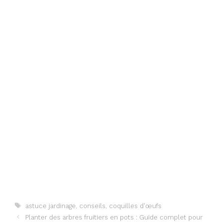
Étiquettes
astuce jardinage
,
conseils
,
coquilles d'œufs
Planter des arbres fruitiers en pots : Guide complet pour