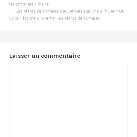
les jardiniers urbains
Les plants de tomates peuvent-ils survivre à l’hiver ? Oui !
Voici 4 façons d’hiverner les plants de tomates
Laisser un commentaire
Commentaire