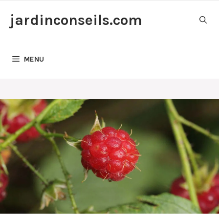
Aller
jardinconseils.com
au
contenu
MENU