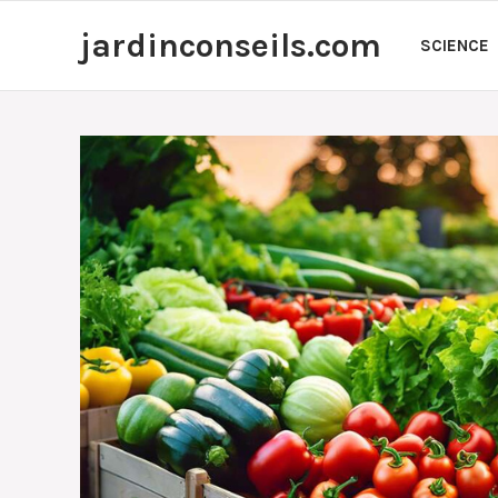
Aller
jardinconseils.com
au
SCIENCE
contenu