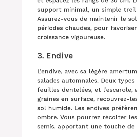
et espacez les rangs de 30 cm. L
support minimal, un simple treil
Assurez-vous de maintenir le so
périodes chaudes, pour favorise
croissance vigoureuse.
3. Endive
L’endive, avec sa légère amertum
salades automnales. Deux types pr
feuilles dentelées, et l’escarole,
graines en surface, recouvrez-le
sol humide. Les endives préfèren
ombre. Vous pourrez récolter les
semis, apportant une touche de f