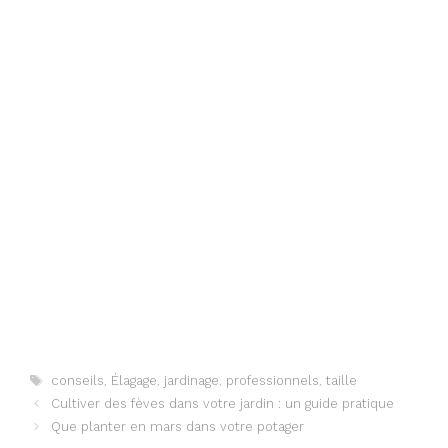
Étiquettes
conseils
,
Élagage
,
jardinage
,
professionnels
,
taille
Cultiver des fèves dans votre jardin : un guide pratique
Que planter en mars dans votre potager