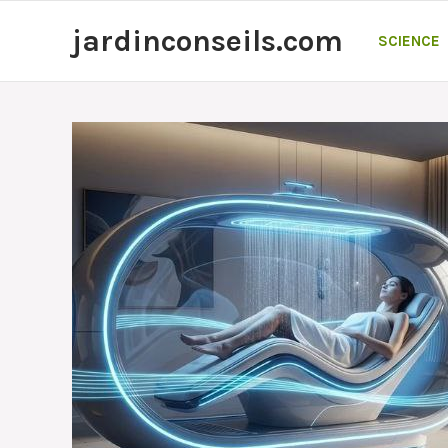
Aller
jardinconseils.com
au
SCIENCE
contenu