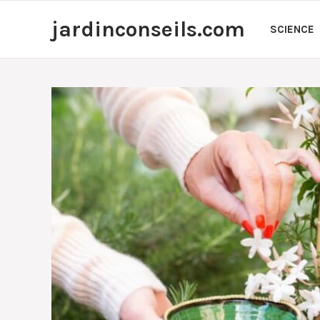
Aller
jardinconseils.com
au
SCIENCE
contenu