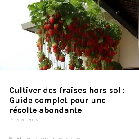
Cultiver des fraises hors sol :
Guide complet pour une
récolte abondante
mars 28, 2025
Étiquettes
astuces jardinage
,
fraises hors sol