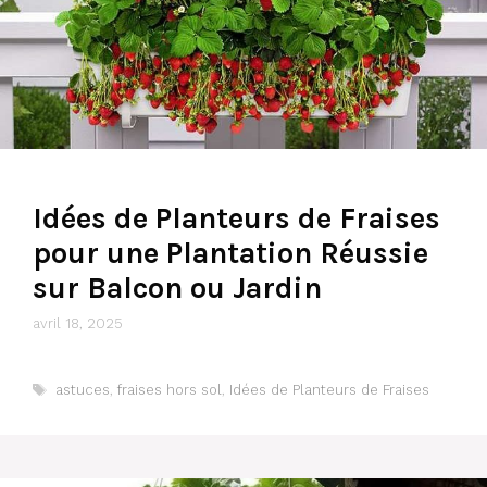
Idées de Planteurs de Fraises
pour une Plantation Réussie
sur Balcon ou Jardin
avril 18, 2025
Étiquettes
astuces
,
fraises hors sol
,
Idées de Planteurs de Fraises