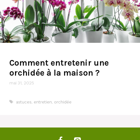
Comment entretenir une
orchidée à la maison ?
mai 31, 2025
Étiquettes
astuces
,
entretien
,
orchidée