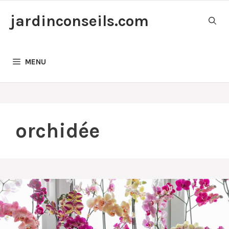
Aller
jardinconseils.com
au
contenu
MENU
orchidée