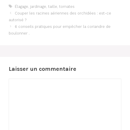
Étiquettes
Élagage
,
jardinage
,
taille
,
tomates
Couper les racines aériennes des orchidées : est-ce
autorisé ?
6 conseils pratiques pour empêcher la coriandre de
boulonner .
Laisser un commentaire
Commentaire