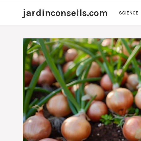
Aller
jardinconseils.com
au
SCIENCE
contenu